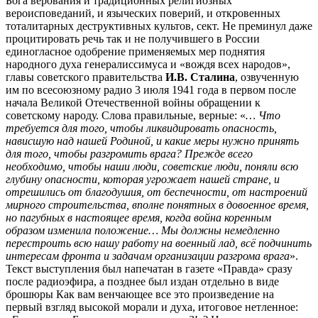
Бога верования и традиционных религиозных
вероисповеданий, и языческих поверий, и откровенных
тоталитарных деструктивных культов, сект. Не преминул даже
процитировать речь так и не получившего в России
единогласное одобрение применяемых мер поднятия
народного духа генералиссимуса и «вождя всех народов»,
главы советского правительства
И.В. Сталина
, озвученную
им по всесоюзному радио 3 июля 1941 года в первом после
начала Великой Отечественной войны обращении к
советскому народу. Слова правильные, верные: «
… Что
требуется для того, чтобы ликвидировать опасность,
нависшую над нашей Родиной, и какие меры нужно принять
для того, чтобы разгромить врага? Прежде всего
необходимо, чтобы наши люди, советские люди, поняли всю
глубину опасности, которая угрожает нашей стране, и
отрешились от благодушия, от беспечности, от настроений
мирного строительства, вполне понятных в довоенное время,
но пагубных в настоящее время, когда война коренным
образом изменила положение… Мы должны немедленно
перестроить всю нашу работу на военный лад, всё подчинить
интересам фронта и задачам организации разгрома врага
».
Текст выступления был напечатан в газете «Правда» сразу
после радиоэфира, а позднее был издан отдельно в виде
брошюры Как вам венчающее все это произведение на
первый взгляд высокой морали и духа, итоговое нетленное: