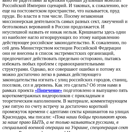
явно не радетелями за крепкий единый духовный монолит
Российской Империи сценарий. И таковых, к сожалению, все
еще на постсоветском пространстве, что называется, пруд
пруди. Во власти в том числе. Посему незаконная
миссионерская деятельность самых разных сект, лжеучений и
безтолковых верований в России продолжается. И
неуспешной назвать ее никак нельзя. Кришнаиты здесь одни
из наиболее нагло игнорирующих по этому направлению
действующее российское законодательство. К сожалению, по
сей день Министерством юстиции Российской Федерации
они не внесены в список экстремистских организаций,
предпочитают действовать предельно осторожно, пытаясь
избежать любых проблем с правоохранительными
структурами. Однако, все совершают ошибки и потому их
можно достаточно легко в рамках действующего
законодательства изгнать с улиц российских городов, станиц,
поселков, сел и деревень. Как это сделать? Об этом нами в
рамках проекта
«Попечение»
подготовлено и выпущено пять
короткометражных видеороликов с прикладным и
теоретическим наполнением. В материале, комментирующем
уже пятую по счету встречу за достаточно короткий
промежуток времени с адептами секты кришнаитов на улицах
Краснодара, мы писали: «
Пока наши бойцы проливают кровь
за наше право БЫТЬ, а не только называться русскими, в
специальной военной операции на Украине, спецоперация сект