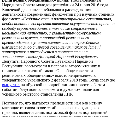
религиозных объединениях»
принят Постановлением
Народного Совета молодой республики 24 июня 2016 года.
Ключевой для нашего небольшого расследования
деятельности современных фейкометов при научных степенях
фрагмент: «
Создание сект и распространение сектантства,
необоснованное воспрепятствование осуществлению права на
свободу вероисповедания, в том числе сопряженное с
насилием над личностью, с умышленным оскорблением
религиозных чувств, с пропагандой религиозного
превосходства, с уничтожением или с повреждением
имущества либо с угрозой совершения таких действий,
запрещается и преследуется в соответствии с
законодательством Донецкой Народной Республики
».
Депутаты Народного Совета Луганской Народной
Республики рассмотрели в первом и втором чтениях и
приняли аналогичный закон «О свободе совести и
религиозных объединениях» вместо неприемлемого
толерантного украинского 2 февраля 2018 года. Тогда сразу же
выпустил
на «Русской народной линии» новость об этом
событии, безусловно, значимом в духовном плане для
успешного быстрого становления ЛНР.
Поэтому то, что пытаются преподнести нам как истину
млеющие от слова «советский человек» граждане, как
правило, является лишь подтасовкой фактов под заданный