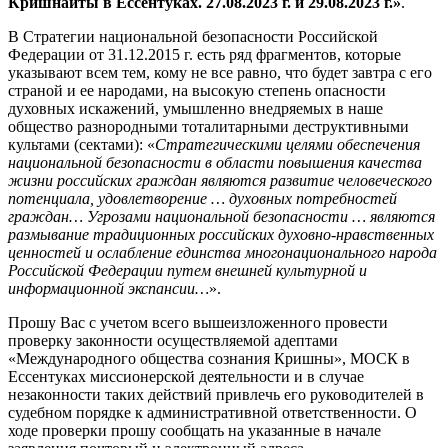
Кришнаиты в Ессентуках. 27.08.2023 г. и 29.08.2023 г.»
.
В Стратегии национальной безопасности Российской
Федерации от 31.12.2015 г. есть ряд фрагментов, которые
указывают всем тем, кому не все равно, что будет завтра с его
страной и ее народами, на высокую степень опасности
духовных искажений, умышленно внедряемых в наше
общество разнородными тоталитарными деструктивными
культами (сектами): «
Стратегическими целями обеспечения
национальной безопасности в области повышения качества
жизни российских граждан являются развитие человеческого
потенциала, удовлетворение … духовных потребностей
граждан… Угрозами национальной безопасности … являются
размывание традиционных российских духовно-нравственных
ценностей и ослабление единства многонационального народа
Российской Федерации путем внешней культурной и
информационной экспансии…
».
Прошу Вас с учетом всего вышеизложенного провести
проверку законности осуществляемой адептами
«Международного общества сознания Кришны», МОСК в
Ессентуках миссионерской деятельности и в случае
незаконности таких действий привлечь его руководителей в
судебном порядке к административной ответственности. О
ходе проверки прошу сообщать на указанные в начале