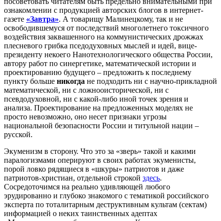
посоветовать читателям быть предельно внимательными при
ознакомлении с продукцией авторских блогов в интернет-
газете
«Завтра»
. А товарищу Малинецкому, так и не
освободившемуся от последствий многолетнего токсичного
воздействия заквашенного на коммунистических дрожжах
плесневого грибка пседодуховных мыслей и идей, вице-
президенту некоего Нанотехнологического общества России,
автору работ по синергетике, математической истории и
проектированию будущего – предложить к последнему
пункту больше
никогда
не подходить ни с научно-прикладной
математической, ни с ложнооисторической, ни с
псевдодуховной, ни с какой-либо иной точек зрения и
анализа. Проектирование на предложенных моделях не
просто невозможно, оно несет признаки угрозы
национальной безопасности России и титульной нации –
русской.
Экуменизм в сторону. Что это за «зверь» такой и какими
паралогизмами оперируют в своих работах экуменисты,
порой ловко рядящиеся в «шкуры» патриотов и даже
патриотов-христиан, отдельной строкой
здесь
.
Сосредоточимся на реально удивляющей любого
эрудированно и глубоко знакомого с тематикой российского
эксперта по тоталитарным деструктивным культам (сектам)
информацией о неких таинственных адептах