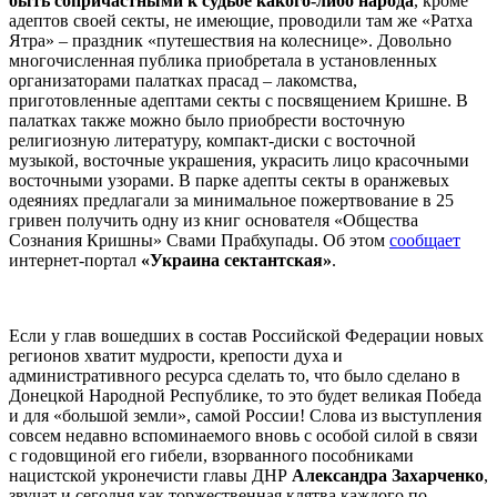
быть сопричастными к судьбе какого-либо народа
, кроме
адептов своей секты, не имеющие, проводили там же «Ратха
Ятра» – праздник «путешествия на колеснице». Довольно
многочисленная публика приобретала в установленных
организаторами палатках прасад – лакомства,
приготовленные адептами секты с посвящением Кришне. В
палатках также можно было приобрести восточную
религиозную литературу, компакт-диски с восточной
музыкой, восточные украшения, украсить лицо красочными
восточными узорами. В парке адепты секты в оранжевых
одеяниях предлагали за минимальное пожертвование в 25
гривен получить одну из книг основателя «Общества
Сознания Кришны» Свами Прабхупады. Об этом
сообщает
интернет-портал
«Украина сектантская»
.
Если у глав вошедших в состав Российской Федерации новых
регионов хватит мудрости, крепости духа и
административного ресурса сделать то, что было сделано в
Донецкой Народной Республике, то это будет великая Победа
и для «большой земли», самой России! Слова из выступления
совсем недавно вспоминаемого вновь с особой силой в связи
с годовщиной его гибели, взорванного пособниками
нацистской укронечисти главы ДНР
Александра Захарченко
,
звучат и сегодня как торжественная клятва каждого по-