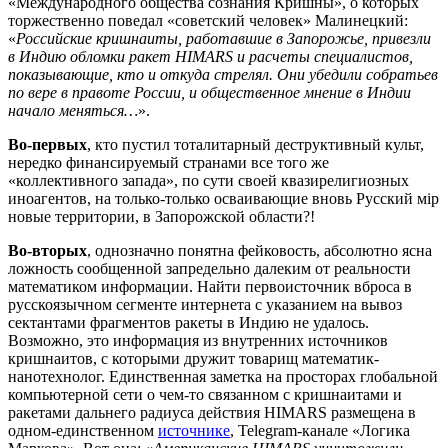
«Международного общества сознания Кришны», о которых
торжественно поведал «советский человек» Малинецкий:
«
Российские кришнаиты, работавшие в Запорожье, привезли
в Индию обломки ракет HIMARS и расчеты специалистов,
показывающие, кто и откуда стрелял. Они убедили собратьев
по вере в правоте России, и общественное мнение в Индии
начало меняться…
».
Во-первых
, кто пустил тоталитарный деструктивный культ,
нередко финансируемый странами все того же
«коллективного запада», по сути своей квазирелигиозных
иноагентов, на только-только осваивающие вновь Русский мiр
новые территории, в Запорожской области?!
Во-вторых
, однозначно понятна фейковость, абсолютно ясна
ложность сообщенной запредельно далеким от реальности
математиком информации. Найти первоисточник вброса в
русскоязычном сегменте интернета с указанием на вывоз
сектантами фрагментов ракеты в Индию не удалось.
Возможно, это информация из внутренних источников
кришнаитов, с которыми дружит товарищ математик-
нанотехнолог. Единственная заметка на просторах глобальной
компьютерной сети о чем-то связанном с кришнаитами и
ракетами дальнего радиуса действия HIMARS размещена в
одном-единственном
источнике
, Telegram-канале «Логика