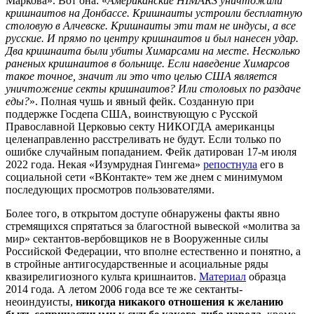
Маркова». Вот она: «
Американские HIMARS уничтожили
кришнаитов на Донбассе. Кришнаиты устроили бесплатную
столовую в Алчевске. Кришнаиты эти там не индусы, а все
русские. И прямо по центру кришнаитов и был нанесен удар.
Два кришнаита были убиты Химарсами на месте. Несколько
раненых кришнаитов в больнице. Если наведение Химарсов
такое точное, значит ли это что целью США является
уничтожение секты кришнаитов? Или столовых по раздаче
еды?
». Полная чушь и явный фейк. Созданную при
поддержке Госдепа США, воинствующую с Русской
Православной Церковью секту НИКОГДА американцы
целенаправленно расстреливать не будут. Если только по
ошибке случайным попаданием. Фейк датирован 17-м июля
2022 года. Некая «Изумрудная Гингема»
репостнула
его в
социальной сети «ВКонтакте» тем же днем с минимумом
последующих просмотров пользователями.
Более того, в открытом доступе обнаружены факты явно
стремящихся спрятаться за благостной вывеской «молитва за
мир» сектантов-вербовщиков не в Вооруженные силы
Российской Федерации, что вполне естественно и понятно, а
в стройные антигосударственные и асоциальные ряды
квазирелигиозного культа кришнаитов.
Материал
образца
2014 года. А летом 2006 года все те же сектанты-
неоиндуисты,
никогда никакого отношения к желанию