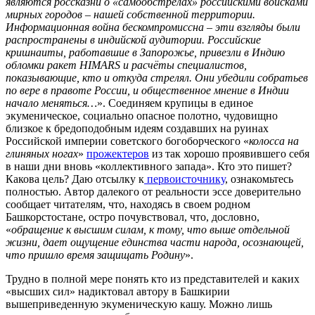
являются россказни о «самообстрелах» российскими войсками
мирных городов – нашей собственной территории.
Информационная война бескомпромиссна – эти взгляды были
распространены в индийской аудитории. Российские
кришнаиты, работавшие в Запорожье, привезли в Индию
обломки ракет HIMARS и расчёты специалистов,
показывающие, кто и откуда стрелял. Они убедили собратьев
по вере в правоте России, и общественное мнение в Индии
начало меняться…
». Соединяем крупицы в единое
экуменическое, социально опасное полотно, чудовищно
близкое к бредоподобным идеям создавших на руинах
Российской империи советского богоборческого «
колосса на
глиняных ногах
»
прожектеров
из так хорошо проявившего себя
в наши дни вновь «коллективного запада». Кто это пишет?
Какова цель? Даю отсылку к
первоисточнику
, ознакомьтесь
полностью. Автор далекого от реальности эссе доверительно
сообщает читателям, что, находясь в своем родном
Башкорстостане, остро почувствовал, что, дословно,
«
обращение к высшим силам, к тому, что выше отдельной
жизни, дает ощущение единства части народа, осознающей,
что пришло время защищать Родину
».
Трудно в полной мере понять кто из представителей и каких
«высших сил» надиктовал автору в Башкирии
вышеприведенную экуменическую кашу. Можно лишь