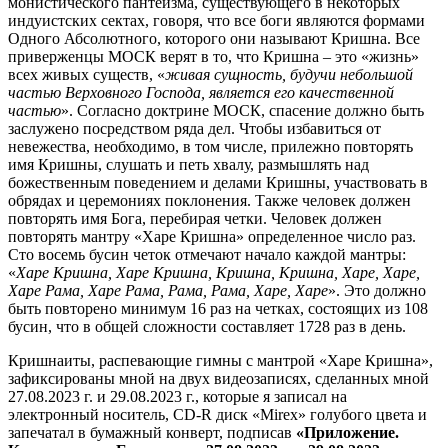
монистического пантеизма, существующего в некоторых
индуистских сектах, говоря, что все боги являются формами
Одного Абсолютного, которого они называют Кришна. Все
приверженцы МОСК верят в то, что Кришна – это «жизнь»
всех живых существ, «
живая сущность, будучи небольшой
частью Верховного Господа, является его качественной
частью
». Согласно доктрине МОСК, спасение должно быть
заслужено посредством ряда дел. Чтобы избавиться от
невежества, необходимо, в том числе, прилежно повторять
имя Кришны, слушать и петь хвалу, размышлять над
божественным поведением и делами Кришны, участвовать в
обрядах и церемониях поклонения. Также человек должен
повторять имя Бога, перебирая четки. Человек должен
повторять мантру «Харе Кришна» определенное число раз.
Сто восемь бусин четок отмечают начало каждой мантры:
«
Харе Кришна, Харе Кришна, Кришна, Кришна, Харе, Харе,
Харе Рама, Харе Рама, Рама, Рама, Харе, Харе
». Это должно
быть повторено минимум 16 раз на четках, состоящих из 108
бусин, что в общей сложности составляет 1728 раз в день.
Кришнаиты, распевающие гимны с мантрой «Харе Кришна»,
зафиксированы мной на двух видеозаписях, сделанных мной
27.08.2023 г. и 29.08.2023 г., которые я записал на
электронный носитель, CD-R диск «Mirex» голубого цвета и
запечатал в бумажный конверт, подписав
«Приложение.