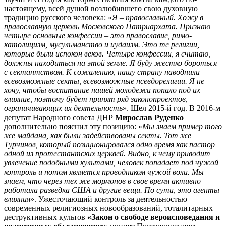
настоящему, всей душой возлюбившего свою духовную
традицию русского человека: «
Я – православный. Хожу в
православную церковь Московского Патриархата. Признаю
четыре основные конфессии – это православие, римо-
католицизм, мусульманство и иудаизм. Это те религии,
которые были испокон веков. Четыре конфессии, я считаю,
должны находиться на этой земле. Я буду жестко бороться
с сектантством. К сожалению, нашу страну наводнили
всевозможные секты, всевозможные псевдорелигии. Я не
хочу, чтобы воспитание нашей молодежи попало под их
влияние, поэтому будет принят ряд законопроектов,
ограничивающих их деятельность
». Шел 2015-й год. В 2016-м
депутат Народного совета ДНР
Мирослав Руденко
дополнительно пояснил эту позицию: «
Мы знаем пример того
же майдана, как были задействованы секты. Тот же
Турчинов, который позиционировался одно время как пастор
одной из протестантских церквей. Видно, к чему приводит
увлечение подобными культами, человек попадает под чужой
контроль и потом является проводником чужой воли. Мы
знаем, что через тех же мормонов в свое время активно
работала разведка США и другие вещи. По сути, это агенты
влияния
». Ужесточающий контроль за деятельностью
современных религиозных новообразований, тоталитарных
деструктивных культов
«Закон о свободе вероисповедания и