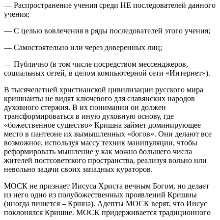
— Распространение учения среди НЕ последователей данного
учения;
— С целью вовлечения в ряды последователей этого учения;
— Самостоятельно или через доверенных лиц;
— Публично (в том числе посредством мессенджеров,
социальных сетей, в целом компьютерной сети «Интернет»).
В тысячелетней христианской цивилизации русского мира
кришнаиты не видят ключевого для славянских народов
духовного стержня. В их понимании он должен
трансформироваться в иную духовную основу, где
«божественное существо» Кришна займет доминирующее
место в пантеоне их вымышленных «богов». Они делают все
возможное, используя массу техник манипуляции, чтобы
реформировать мышление у как можно большего числа
жителей постсоветского пространства, реализуя вольно или
невольно задачи своих западных кураторов.
МОСК не признает Иисуса Христа вечным Богом, но делает
из него одно из полубожественных проявлений Кришны
(иногда пишется – Кршна). Адепты МОСК верят, что Иисус
поклонялся Кришне. МОСК придерживается традиционного