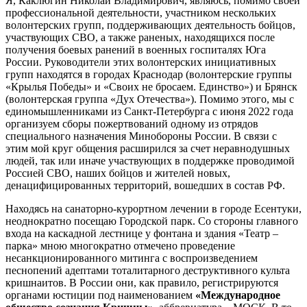
Я, Каклюгин Николай Владимирович, являюсь, помимо своей
профессиональной деятельности, участником нескольких
волонтерских групп, поддерживающих деятельность бойцов,
участвующих СВО, а также раненых, находящихся после
получения боевых ранений в военных госпиталях Юга
России. Руководители этих волонтерских инициативных
групп находятся в городах Краснодар (волонтерские группы
«Крылья Победы» и «Своих не бросаем. Единство») и Брянск
(волонтерская группа «Дух Отечества»). Помимо этого, мы с
единомышленниками из Санкт-Петербурга с июня 2022 года
организуем сборы пожертвований одному из отрядов
специального назначения Минобороны России. В связи с
этим мой круг общения расширился за счет неравнодушных
людей, так или иначе участвующих в поддержке проводимой
Россией СВО, наших бойцов и жителей новых,
денацифицированных территорий, вошедших в состав РФ.
Находясь на санаторно-курортном лечении в городе Есентуки,
неоднократно посещаю Городской парк. Со стороны главного
входа на каскадной лестнице у фонтана и здания «Театр –
парка» мною многократно отмечено проведение
несанкционированного митинга с воспроизведением
песнопений адептами тоталитарного деструктивного культа
кришнаитов. В России они, как правило, регистрируются
органами юстиции под наименованием
«Международное