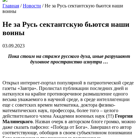
Главная
/
Новости
/
Не за Русь сектантскую бьются наши
воины
Не за Русь сектантскую бьются наши
воины
03.09.2023
Пока стоим на страже русского духа, иные разрушают
духовное пространство изнутри …
Открыл интернет-портал популярной в патриотической среде
газеты «Завтра». Пролистал публикации последних дней и
наткнулся на крайне противоречивое размышление одного
весьма уважаемого в научной среде, в среде интеллигенции
еще с советских времен математика, доктора физико-
математических наук, профессора, более того – целого
действительного члена Академии военных наук (!!!)
Георгия
Малинецкого
. Назван очерк в авторском блоге громко, можно
даже сказать пафосно: «Победа от Бога». Завершил его автор
соответствующе, обобщив в своем субъективном понимании