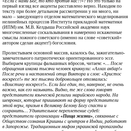
«
Если с нами Бог, то кто против нас?!
»? Но это только на
первый взгляд все акценты расставлено верно. Находим по
тексту при более детальном рассмотрении у ни много, ни
мало – заведующего отделом математического моделирования
нелинейных процессов Института прикладной математики
(ИПМ) им. М.В. Келдыша Российской академии наук
многочисленные соскальзывания в намеренно искаженные
смыслы ложного советского (именно на слове «советский»
автором сделан акцент!) богословия.
Пролистываем основной массив, казалось бы, зажигательно-
замечательного патриотически ориентированного эссе.
Выбираем крупицы фальшивых вбросов, читаем: «
… После
обращения имама тысячи человек крикнули: «Аллах акбар!»
После речи и наставлений отца Виктора и слов: «Христос
воскресе!» те же тысячи добровольцев отозвались:
«Воистину воскресе!». Если Бог един, то, наверное, не очень
важно, как его называть. Видно, те же слова говорят
представители языческой религии марийского народа. На
шевронах, которые пришивают на форму представители
этой веры, призыв к Великому Белому Богу спасти и
сохранить… Удивительное переплетение судеб:
представители организации
«Пища жизни»
, связанные с
Обществом сознания Кришны с центром в Индии, работают
в Запорожье. Традиционным мифом украинской пропаганды