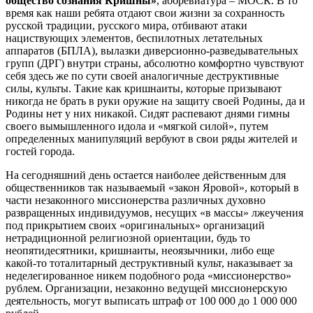
общество сознания Кришны»
, аббревиатура – МОСК. В то
время как наши ребята отдают свои жизни за сохранность
русской традиции, русского мира, отбивают атаки
нациствующих элементов, беспилотных летательных
аппаратов (БПЛА), вылазки диверсионно-разведывательных
групп (ДРГ) внутри страны, абсолютно комфортно чувствуют
себя здесь же по сути своей аналогичные деструктивные
силы, культы. Такие как кришнаиты, которые призывают
никогда не брать в руки оружие на защиту своей Родины, да и
Родины нет у них никакой. Сидят распевают днями гимны
своего вымышленного идола и «мягкой силой», путем
определенных манипуляций вербуют в свои ряды жителей и
гостей города.
На сегодняшний день остается наиболее действенным для
общественников так называемый «закон Яровой», который в
части незаконного миссионерства различных духовно
развращенных индивидуумов, несущих «в массы» лжеучения
под прикрытием своих «оригинальных» организаций
нетрадиционной религиозной ориентации, будь то
неопятидесятники, кришнаиты, неоязычники, либо еще
какой-то тоталитарный деструктивный культ, наказывает за
неделегированное никем подобного рода «миссионерство»
рублем. Организации, незаконно ведущей миссионерскую
деятельность, могут выписать штраф от 100 000 до 1 000 000