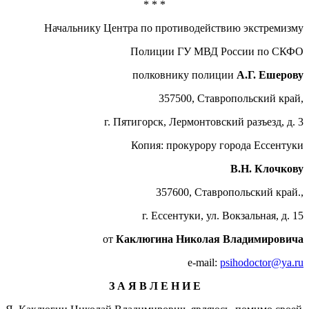
* * *
Начальнику Центра по противодействию экстремизму
Полиции ГУ МВД России по СКФО
полковнику полиции
А.Г. Ешерову
357500, Ставропольский край,
г. Пятигорск, Лермонтовский разъезд, д. 3
Копия: прокурору города Ессентуки
В.Н. Клочкову
357600, Ставропольский край.,
г. Ессентуки, ул. Вокзальная, д. 15
от
Каклюгина Николая Владимировича
e-mail:
psihodoctor@ya.ru
З А Я В Л Е Н И Е