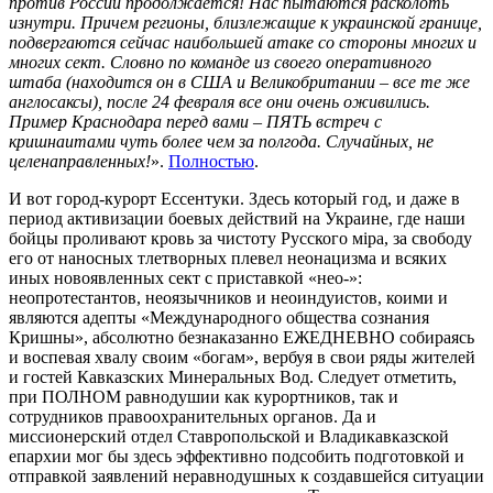
против России продолжается! Нас пытаются расколоть
изнутри. Причем регионы, близлежащие к украинской границе,
подвергаются сейчас наибольшей атаке со стороны многих и
многих сект. Словно по команде из своего оперативного
штаба (находится он в США и Великобритании – все те же
англосаксы), после 24 февраля все они очень оживились.
Пример Краснодара перед вами – ПЯТЬ встреч с
кришнаитами чуть более чем за полгода. Случайных, не
целенаправленных!
».
Полностью
.
И вот город-курорт Ессентуки. Здесь который год, и даже в
период активизации боевых действий на Украине, где наши
бойцы проливают кровь за чистоту Русского мiра, за свободу
его от наносных тлетворных плевел неонацизма и всяких
иных новоявленных сект с приставкой «нео-»:
неопротестантов, неоязычников и неоиндуистов, коими и
являются адепты «Международного общества сознания
Кришны», абсолютно безнаказанно ЕЖЕДНЕВНО собираясь
и воспевая хвалу своим «богам», вербуя в свои ряды жителей
и гостей Кавказских Минеральных Вод. Следует отметить,
при ПОЛНОМ равнодушии как курортников, так и
сотрудников правоохранительных органов. Да и
миссионерский отдел Ставропольской и Владикавказской
епархии мог бы здесь эффективно подсобить подготовкой и
отправкой заявлений неравнодушных к создавшейся ситуации