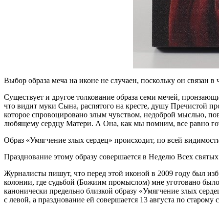
Выбор образа меча на иконе не случаен, поскольку он связан в
Существует и другое толкование образа семи мечей, пронзающи
что видит муки Сына, распятого на кресте, душу Пречистой пр
которое спровоцировано злым чувством, недоброй мыслью, пово
любящему сердцу Матери. А Она, как мы помним, все равно гот
Образ «Умягчение злых сердец» происходит, по всей видимости,
Празднование этому образу совершается в Неделю Всех святых
Журналисты пишут, что перед этой иконой в 2009 году был изб
колонии, где судьбой (Божиим промыслом) мне уготовано было 
канонически предельно близкой образу «Умягчение злых серде
с левой, а празднование ей совершается 13 августа по старому 