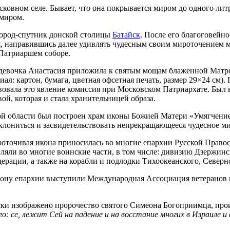
вном селе. Бывает, что она покрывается миром до одного литра 
миром.
 город-спутник донской столицы
Батайск
. После его благоговейн
я, направившись далее удивлять чудесным своим мироточением м
 Патриаршем соборе.
 девочка Анастасия приложила к святым мощам блаженной Мат
л: картон, бумага, цветная офсетная печать, размер 29×24 см).
овала это явление комиссия при Московском Патриархате. Был
й, которая и стала хранительницей образа.
 области был построен храм иконы Божией Матери «Умягчение 
клониться и засвидетельствовать непрекращающееся чудесное ми
ироточивая икона приносилась во многие епархии Русской Право
ляли во многие воинские части, в том числе: дивизию Дзержинс
ации, а также на корабли и подлодки Тихоокеанского, Северно
Дону епархии выступили Международная Ассоциация ветеранов 
ки изображено пророчество святого Симеона Богоприимца, прои
о: се, лежит Сей на падение и на восстание многих в Израиле и