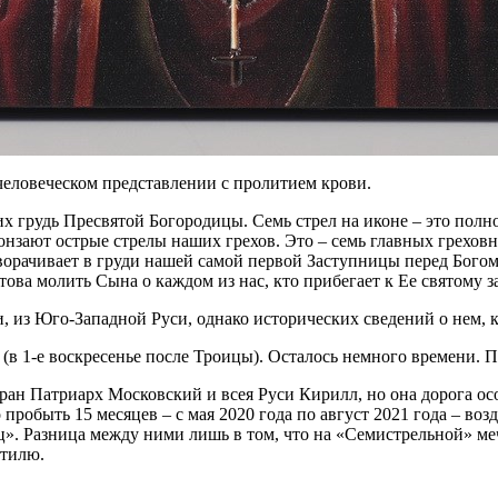
 человеческом представлении с пролитием крови.
х грудь Пресвятой Богородицы. Семь стрел на иконе – это полно
онзают острые стрелы наших грехов. Это – семь главных грехов
рачивает в груди нашей самой первой Заступницы перед Богом т
ова молить Сына о каждом из нас, кто прибегает к Ее святому з
 из Юго-Западной Руси, однако исторических сведений о нем, к с
 (в 1-е воскресенье после Троицы). Осталось немного времени. 
ран Патриарх Московский и всея Руси Кирилл, но она дорога ос
пробыть 15 месяцев – с мая 2020 года по август 2021 года – в
ц». Разница между ними лишь в том, что на «Семистрельной» ме
стилю.