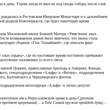
в день. Утром, когда ее внесли под своды собора, после слов
о дождались в Ростовском Иверском Монастыре и в дальнейшем
ой родной Новочеркасск, где будет некоторые время
роны Московской икону Божией Матери «Умягчение злых
 После возвращения домой было замечено, что икона стала
 выпущен сборник «Глас Тишайший», где описали факт
злых сердец», где по настоящее время постоянно пребывает
роточение паломники со всего света.
славной Церкви, православные приходы в Америке, Канаде,
кого, спецподразделения «Альфа» и «Витязь», подразделения
го, Балтийского и Черноморского флотов.
подразделения антитеррора «Альфа» и лично депутат
знесенное им в Иерусалимском храме в день Сретения
 в предмет пререканий, – и Тебе Самой оружие пройдет душу, –