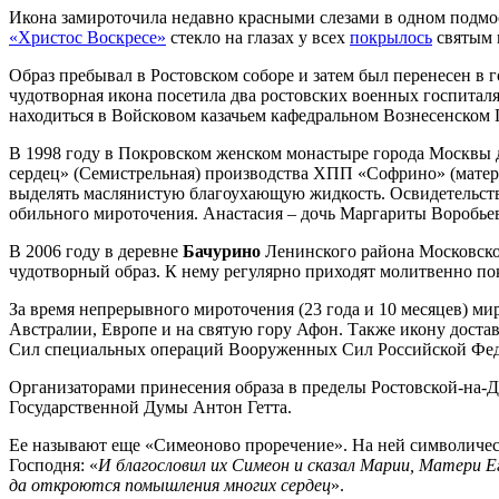
Икона замироточила недавно красными слезами в одном подмоско
«Христос Воскресе»
стекло на глазах у всех
покрылось
святым 
Образ пребывал в Ростовском соборе и затем был перенесен в
чудотворная икона посетила два ростовских военных госпитал
находиться в Войсковом казачьем кафедральном Вознесенском
В 1998 году в Покровском женском монастыре города Москвы
сердец» (Семистрельная) производства ХПП «Софрино» (материа
выделять маслянистую благоухающую жидкость. Освидетельств
обильного мироточения. Анастасия – дочь Маргариты Воробьево
В 2006 году в деревне
Бачурино
Ленинского района Московской
чудотворный образ. К нему регулярно приходят молитвенно по
За время непрерывного мироточения (23 года и 10 месяцев) м
Австралии, Европе и на святую гору Афон. Также икону достав
Сил специальных операций Вооруженных Сил Российской Федер
Организаторами принесения образа в пределы Ростовской-на-
Государственной Думы Антон Гетта.
Ее называют еще «Симеоново проречение». На ней символичес
Господня: «
И благословил их Симеон и сказал Марии, Матери Ег
да откроются помышления многих сердец
».