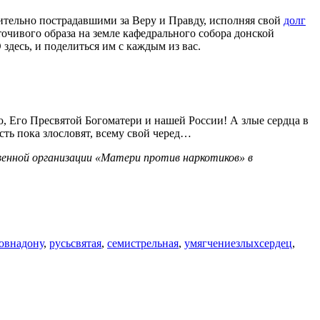
чительно пострадавшими за Веру и Правду, исполняя свой
долг
точивого образа на земле кафедрального собора донской
здесь, и поделиться им с каждым из вас.
ю, Его Пресвятой Богоматери и нашей России! А злые сердца в
сть пока злословят, всему свой черед…
венной организации «Матери против наркотиков» в
овнадону
,
русьсвятая
,
семистрельная
,
умягчениезлыхсердец
,