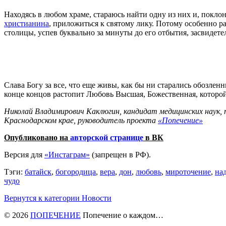
Находясь в любом храме, стараюсь найти одну из них и, покл
христианина
, приложиться к святому лику. Потому особенно р
столицы, успев буквально за минуты до его отбытия, засвидет
Слава Богу за все, что еще живы, как бы ни старались обозлен
конце концов растопит Любовь Высшая, Божественная, которой 
Николай Владимирович Каклюгин, кандидат медицинских наук,
Краснодарском крае, руководитель проекта
«Попечение»
Опубликовано на
авторской странице
в ВК
Версия для
«Инстаграм»
(запрещен в РФ).
Тэги:
батайск
,
богородица
,
вера
,
дон
,
любовь
,
мироточение
,
на
чудо
Вернутся к категории Новости
© 2026
ПОПЕЧЕНИЕ
Попечение о каждом…