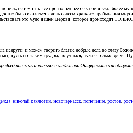
онившись, вспомнить все произошедшее со мной и куда более му
адостно было оказаться в день совсем краткого пребывания миро
ельствовать это Чудо нашей Церкви, которое происходит ТОЛЬКО 
ные недруги, и можем творить благие добрые дела во славу Божи
мы, пусть и с таким трудом, но учимся, нужно только время. Пу
 председатель регионального отделения Общероссийской общест
дежда
,
николай каклюгин
,
новочеркасск
,
попечение
,
ростов
,
рост