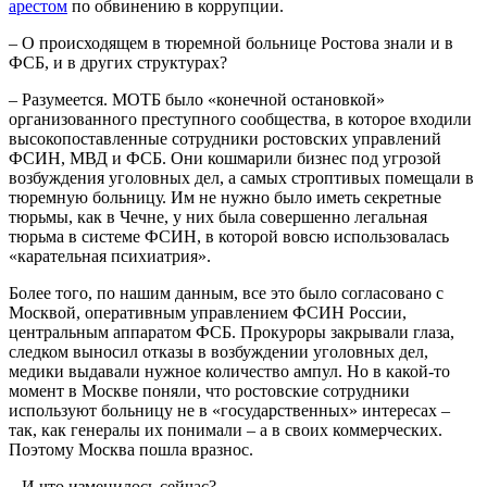
арестом
по обвинению в коррупции.
– О происходящем в тюремной больнице Ростова знали и в
ФСБ, и в других структурах?
– Разумеется. МОТБ было «конечной остановкой»
организованного преступного сообщества, в которое входили
высокопоставленные сотрудники ростовских управлений
ФСИН, МВД и ФСБ. Они кошмарили бизнес под угрозой
возбуждения уголовных дел, а самых строптивых помещали в
тюремную больницу. Им не нужно было иметь секретные
тюрьмы, как в Чечне, у них была совершенно легальная
тюрьма в системе ФСИН, в которой вовсю использовалась
«карательная психиатрия».
Более того, по нашим данным, все это было согласовано с
Москвой, оперативным управлением ФСИН России,
центральным аппаратом ФСБ. Прокуроры закрывали глаза,
следком выносил отказы в возбуждении уголовных дел,
медики выдавали нужное количество ампул. Но в какой-то
момент в Москве поняли, что ростовские сотрудники
используют больницу не в «государственных» интересах –
так, как генералы их понимали – а в своих коммерческих.
Поэтому Москва пошла вразнос.
– И что изменилось сейчас?