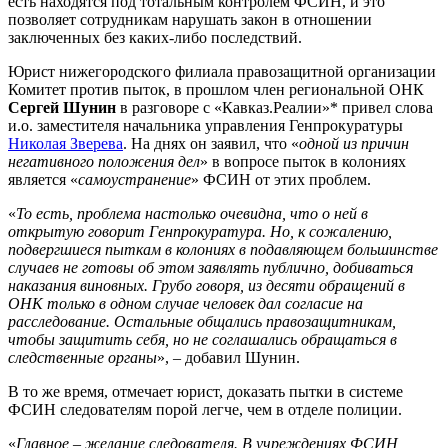
есть находятся под тотальным контролем ФСИН, и это
позволяет сотрудникам нарушать закон в отношении
заключенных без каких-либо последствий.
Юрист нижегородского филиала правозащитной организации
Комитет против пыток, в прошлом член региональной ОНК
Сергей Шунин
в разговоре с «Кавказ.Реалии»* привел слова
и.о. заместителя начальника управления Генпрокуратуры
Николая Зверева
. На днях он заявил, что «
одной из причин
негативного положения дел
» в вопросе пыток в колониях
является «
самоустранение
» ФСИН от этих проблем.
«
То есть, проблема настолько очевидна, что о ней в
открытую говорит Генпрокуратура. Но, к сожалению,
подвергшиеся пыткам в колониях в подавляющем большинстве
случаев не готовы об этом заявлять публично, добиваться
наказания виновных. Грубо говоря, из десяти обращений в
ОНК только в одном случае человек дал согласие на
расследование. Остальные общались правозащитникам,
чтобы защитить себя, но не соглашались обращаться в
следственные органы
», – добавил Шунин.
В то же время, отмечает юрист, доказать пытки в системе
ФСИН следователям порой легче, чем в отделе полиции.
«
Главное – желание следователя. В учреждениях ФСИН