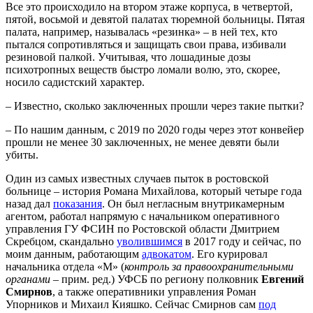
Все это происходило на втором этаже корпуса, в четвертой,
пятой, восьмой и девятой палатах тюремной больницы. Пятая
палата, например, называлась «резинка» – в ней тех, кто
пытался сопротивляться и защищать свои права, избивали
резиновой палкой. Учитывая, что лошадиные дозы
психотропных веществ быстро ломали волю, это, скорее,
носило садистский характер.
– Известно, сколько заключенных прошли через такие пытки?
– По нашим данным, с 2019 по 2020 годы через этот конвейер
прошли не менее 30 заключенных, не менее девяти были
убиты.
Один из самых известных случаев пыток в ростовской
больнице – история Романа Михайлова, который четыре года
назад дал
показания
. Он был негласным внутрикамерным
агентом, работал напрямую с начальником оперативного
управления ГУ ФСИН по Ростовской области Дмитрием
Скребцом, скандально
уволившимся
в 2017 году и сейчас, по
моим данным, работающим
адвокатом
. Его курировал
начальника отдела «М» (
контроль за правоохранительными
органами
– прим. ред.) УФСБ по региону полковник
Евгений
Смирнов
, а также оперативники управления Роман
Упорников и Михаил Кияшко. Сейчас Смирнов сам
под