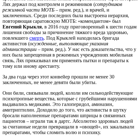
Лях держал под контролем и режимников (
сотрудников
режимной части МОТБ
– прим. ред.), и врачей, и
заключенных. Среди последних была выстроена иерархия,
повторяющая саратовскую МОТБ: «комендантом» был
Евгений Крыкля
, в 2016 году приговоренный к шести годам
лишения свободы за причинение тяжкого вреда здоровью,
повлекшего
смерть
. Под Крыклей находилась бригада
активистов (
осужденные, выполняющие указания
администрации
– прим. ред.). У нас есть доказательства, что у
них была запрещенная в режимных учреждениях мобильная
связь, Лях приказывал им применять пытки и препараты к
тому или иному арестанту.
За два года через этот конвейер прошли не менее 30
заключенных, не менее девяти были убиты.
Они били, связывали людей, кололи им сильнодействующие
психотропные вещества, которые с грубейшими нарушениями
выдавались медиками. Это галоперидол, аминазин,
амитриптилин. Доходило до того, что активисты в шутку
бросали наполненные препаратами шприцы в связанных
пациентов – играли так в дартс. Абсолютно здоровых людей
за считанные недели превращали в «овощей», их закалывали
препаратами, чтобы сломить волю и психику.