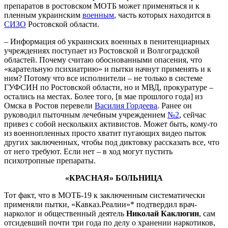
препаратов в ростовском МОТБ может применяться и к
пленным украинским
военным
, часть которых находится в
СИЗО
Ростовской области.
– Информация об украинских военных в пенитенциарных
учреждениях поступает из Ростовской и Волгоградской
областей. Почему считаю обоснованными опасения, что
«карательную психиатрию» и пытки начнут применять и к
ним? Потому что все исполнители – не только в системе
ГУФСИН по Ростовской области, но и МВД, прокуратуре –
остались на местах. Более того, [в мае прошлого года] из
Омска в Ростов перевели
Василия Гордеева
. Ранее он
руководил пыточным лечебным учреждением
№2
, сейчас
привез с собой нескольких активистов. Может быть, кому-то
из военнопленных просто хватит пугающих видео пыток
других заключенных, чтобы под диктовку рассказать все, что
от него требуют. Если нет – в ход могут пустить
психотропные препараты.
«КРАСНАЯ» БОЛЬНИЦА
Тот факт, что в МОТБ-19 к заключенным систематически
применяли пытки, «Кавказ.Реалии»* подтвердил врач-
нарколог и общественный деятель
Николай Каклюгин
, сам
отсидевший почти три года по делу о хранении наркотиков,