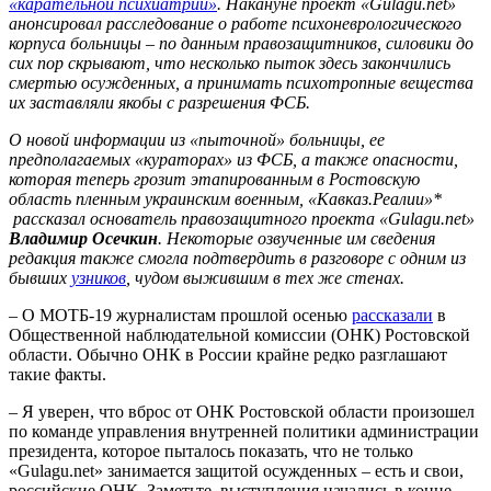
«карательной психиатрии»
. Накануне проект «Gulagu.net»
анонсировал расследование о работе психоневрологического
корпуса больницы – по данным правозащитников, силовики до
сих пор скрывают, что несколько пыток здесь закончились
смертью осужденных, а принимать психотропные вещества
их заставляли якобы с разрешения ФСБ.
О новой информации из «пыточной» больницы, ее
предполагаемых «кураторах» из ФСБ, а также опасности,
которая теперь грозит этапированным в Ростовскую
область пленным украинским военным, «Кавказ.Реалии»*
рассказал основатель правозащитного проекта «Gulagu.net»
Владимир Осечкин
. Некоторые озвученные им сведения
редакция также смогла подтвердить в разговоре с одним из
бывших
узников
, чудом выжившим в тех же стенах.
– О МОТБ-19 журналистам прошлой осенью
рассказали
в
Общественной наблюдательной комиссии (ОНК) Ростовской
области. Обычно ОНК в России крайне редко разглашают
такие факты.
– Я уверен, что вброс от ОНК Ростовской области произошел
по команде управления внутренней политики администрации
президента, которое пыталось показать, что не только
«Gulagu.net» занимается защитой осужденных – есть и свои,
российские ОНК. Заметьте, выступления начались в конце