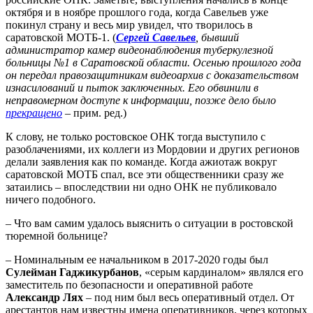
октября и в ноябре прошлого года, когда Савельев уже
покинул страну и весь мир увидел, что творилось в
саратовской МОТБ-1. (
Сергей Савельев
, бывший
администратор камер видеонаблюдения туберкулезной
больницы №1 в Саратовской области. Осенью прошлого года
он передал правозащитникам видеоархив с доказательством
изнасилований и пыток заключенных. Его обвинили в
неправомерном доступе к информации, позже дело было
прекращено
– прим. ред.)
К слову, не только ростовское ОНК тогда выступило с
разоблачениями, их коллеги из Мордовии и других регионов
делали заявления как по команде. Когда ажиотаж вокруг
саратовской МОТБ спал, все эти общественники сразу же
затаились – впоследствии ни одно ОНК не публиковало
ничего подобного.
– Что вам самим удалось выяснить о ситуации в ростовской
тюремной больнице?
– Номинальным ее начальником в 2017-2020 годы был
Сулейман Гаджикурбанов
, «серым кардиналом» являлся его
заместитель по безопасности и оперативной работе
Александр Лях
– под ним был весь оперативный отдел. От
арестантов нам известны имена оперативников, через которых