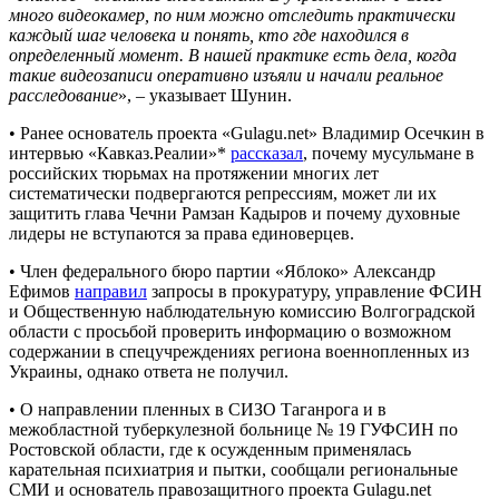
много видеокамер, по ним можно отследить практически
каждый шаг человека и понять, кто где находился в
определенный момент. В нашей практике есть дела, когда
такие видеозаписи оперативно изъяли и начали реальное
расследование
», – указывает Шунин.
• Ранее основатель проекта «Gulagu.net» Владимир Осечкин в
интервью «Кавказ.Реалии»*
рассказал
, почему мусульмане в
российских тюрьмах на протяжении многих лет
систематически подвергаются репрессиям, может ли их
защитить глава Чечни Рамзан Кадыров и почему духовные
лидеры не вступаются за права единоверцев.
• Член федерального бюро партии «Яблоко» Александр
Ефимов
направил
запросы в прокуратуру, управление ФСИН
и Общественную наблюдательную комиссию Волгоградской
области с просьбой проверить информацию о возможном
содержании в спецучреждениях региона военнопленных из
Украины, однако ответа не получил.
• О направлении пленных в СИЗО Таганрога и в
межобластной туберкулезной больнице № 19 ГУФСИН по
Ростовской области, где к осужденным применялась
карательная психиатрия и пытки, сообщали региональные
СМИ и основатель правозащитного проекта Gulagu.net