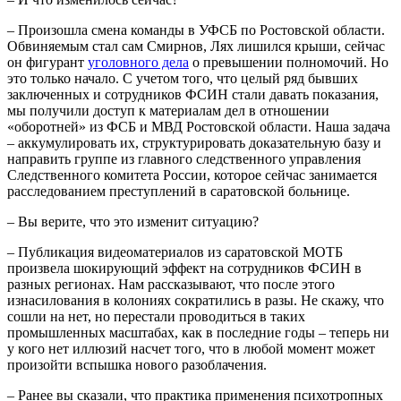
– Произошла смена команды в УФСБ по Ростовской области.
Обвиняемым стал сам Смирнов, Лях лишился крыши, сейчас
он фигурант
уголовного дела
о превышении полномочий. Но
это только начало. С учетом того, что целый ряд бывших
заключенных и сотрудников ФСИН стали давать показания,
мы получили доступ к материалам дел в отношении
«оборотней» из ФСБ и МВД Ростовской области. Наша задача
– аккумулировать их, структурировать доказательную базу и
направить группе из главного следственного управления
Следственного комитета России, которое сейчас занимается
расследованием преступлений в саратовской больнице.
– Вы верите, что это изменит ситуацию?
– Публикация видеоматериалов из саратовской МОТБ
произвела шокирующий эффект на сотрудников ФСИН в
разных регионах. Нам рассказывают, что после этого
изнасилования в колониях сократились в разы. Не скажу, что
сошли на нет, но перестали проводиться в таких
промышленных масштабах, как в последние годы – теперь ни
у кого нет иллюзий насчет того, что в любой момент может
произойти вспышка нового разоблачения.
– Ранее вы сказали, что практика применения психотропных