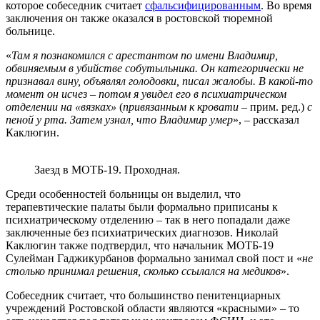
которое собеседник считает
сфальсифицированным
. Во время
заключения он также оказался в ростовской тюремной
больнице.
«
Там я познакомился с арестантом по имени Владимир,
обвиняемым в убийстве собутыльника. Он категорически не
признавал вину, объявлял голодовки, писал жалобы. В какой-то
момент он исчез – потом я увидел его в психиатрическом
отделении на «вязках»
(
привязанным к кровати
– прим. ред.)
с
пеной у рта. Затем узнал, что Владимир умер
», – рассказал
Каклюгин.
Заезд в МОТБ-19. Проходная.
Среди особенностей больницы он выделил, что
терапевтические палаты были формально приписаны к
психиатрическому отделению – так в него попадали даже
заключенные без психиатрических диагнозов. Николай
Каклюгин также подтвердил, что начальник МОТБ-19
Сулейман Гаджикурбанов формально занимал свой пост и «
не
столько принимал решения, сколько ссылался на медиков
».
Собеседник считает, что большинство пенитенциарных
учреждений Ростовской области являются «красными» – то