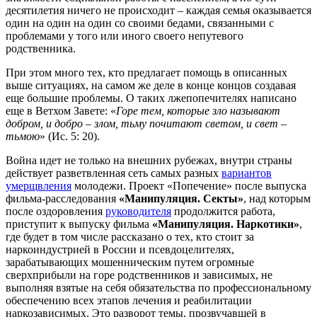
десятилетия ничего не происходит – каждая семья оказывается
один на один на один со своими бедами, связанными с
проблемами у того или иного своего непутевого
родственника.
При этом много тех, кто предлагает помощь в описанных
выше ситуациях, на самом же деле в конце концов создавая
еще большие проблемы. О таких лжепопечителях написано
еще в Ветхом Завете: «
Горе тем, которые зло называют
добром, и добро – злом, тьму почитают светом, и свет –
тьмою
» (Ис. 5: 20).
Война идет не только на внешних рубежах, внутри страны
действует разветвленная сеть самых разных
вариантов
умерщвления
молодежи. Проект «Попечение» после выпуска
фильма-расследования
«Манипуляция. Секты»
, над которым
после оздоровления
руководителя
продолжится работа,
приступит к выпуску фильма
«Манипуляция. Наркотики»
,
где будет в том числе рассказано о тех, кто стоит за
наркоиндустрией в России и псевдоцелителях,
зарабатывающих мошенническим путем огромные
сверхприбыли на горе родственников и зависимых, не
выполняя взятые на себя обязательства по профессиональному
обеспечению всех этапов лечения и реабилитации
наркозависимых. Это разворот темы, прозвучавшей в