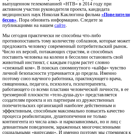
выпущенном телекомпанией «НТВ» в 2014 году при
активном участии руководителя проекта, кандидата
медицинских наук Николая Каклюгина фильма
«Повелители
бесов»
. Пора обновить информацию. Следите за
публикациями на нашем
сайте
.
Мы сегодня практически не способны что-либо
противопоставить тому количеству соблазнов, которые может
предложить человеку современный потребительский рынок.
Число их версий, потакающих страстям, и способных
поставить человека на колени в бессилии остановить свой
животный инстинкт, с каждым годом растет словно
«снежный ком». В поисках сиюминутного «кайфа» чувство
личной безопасности утрачивается до предела. Именно
поэтому союз научного работника, практикующего врача,
священника, педагога, психолога, психотерапевта,
работающего со всеми пластами человеческой личности, в ее
трехмерной плоскости «тело-душа-дух» представляется
создателям проекта и их партнерам из дружественных
попечительских организаций наиболее действенным и
эффективным, способным максимально повысить качество
процесса реабилитации, душепопечения не только
контингента из числа алко- и наркозависимых, но и лиц с
девиантным поведением, зараженных многочисленными
социальными «вирусами». И именно поэтому мы стремимся к