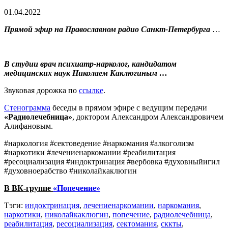
01.04.2022
Прямой эфир на Православном радио Санкт-Петербурга
…
В студии врач психиатр-нарколог, кандидатом
медицинских наук Николаем Каклюгиным …
Звуковая дорожка по
ссылке
.
Стенограмма
беседы в прямом эфире с ведущим передачи
«Радиолечебница»
, доктором Александром Александровичем
Алифановым.
#наркология #сектоведение #наркомания #алкоголизм
#наркотики #лечениенаркомании #реабилитация
#ресоциализация #индоктринация #вербовка #духовныйигил
#духовноерабство #николайкаклюгин
В ВК-группе
«Попечение»
Тэги:
индоктринация
,
лечениенаркомании
,
наркомания
,
наркотики
,
николайкаклюгин
,
попечение
,
радиолечебница
,
реабилитация
,
ресоциализация
,
сектомания
,
сккты
,