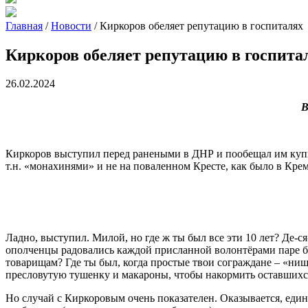
Главная
/
Новости
/
Киркоров обеляет репутацию в госпиталях
Киркоров обеляет репутацию в госпита
26.02.2024
В
Киркоров выступил перед ранеными в ДНР и пообещал им купить 
т.н. «монахинями» и не на поваленном Кресте, как было в Крем
Ладно, выступил. Милой, но где ж ты был все эти 10 лет? Де-
ополченцы радовались каждой присланной волонтёрами паре б
товарищам? Где ты был, когда простые твои сограждане – «нище
пресловутую тушенку и макароны, чтобы накормить оставшихся
Но случай с Киркоровым очень показателен. Оказывается, ед