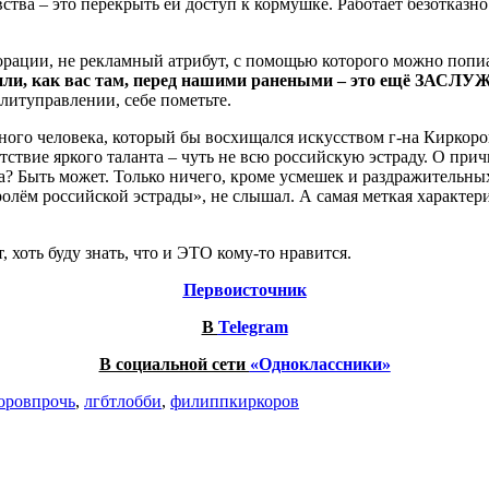
вства – это перекрыть ей доступ к кормушке. Работает безотказн
орации, не рекламный атрибут, с помощью которого можно попиар
ли, как вас там, перед нашими ранеными – это ещё ЗАСЛ
литуправлении, себе пометьте.
одного человека, который бы восхищался искусством г-на Киркор
ствие яркого таланта – чуть не всю российскую эстраду. О прич
а? Быть может. Только ничего, кроме усмешек и раздражительны
олём российской эстрады», не слышал. А самая меткая характер
, хоть буду знать, что и ЭТО кому-то нравится.
Первоисточник
В
Telegram
В социальной сети
«Одноклассники»
оровпрочь
,
лгбтлобби
,
филиппкиркоров