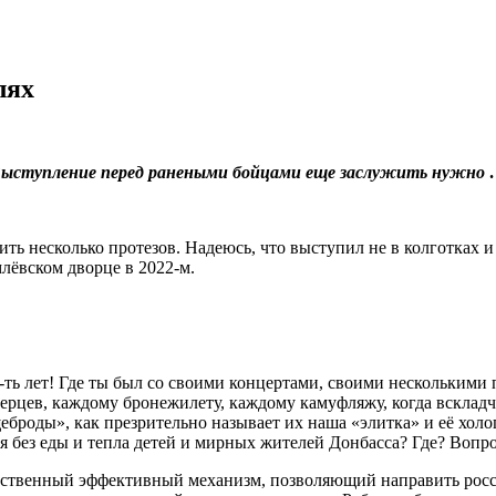
лях
ыступление перед ранеными бойцами еще заслужить нужно
несколько протезов. Надеюсь, что выступил не в колготках и не
лёвском дворце в 2022-м.
ся-ть лет! Где ты был со своими концертами, своими нескольким
ерцев, каждому бронежилету, каждому камуфляжу, когда всклад
броды», как презрительно называет их наша «элитка» и её холоп
 без еды и тепла детей и мирных жителей Донбасса? Где? Вопро
инственный эффективный механизм, позволяющий направить росс