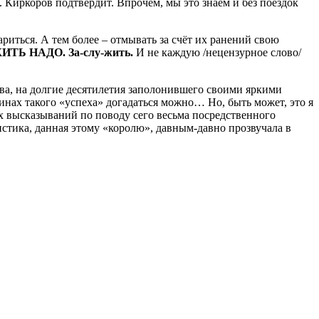
о. Киркоров подтвердит. Впрочем, мы это знаем и без поездок
иться. А тем более – отмывать за счёт их ранений свою
УЖИТЬ НАДО. За-слу-жить.
И не каждую /нецензурное слово/
ова, на долгие десятилетия заполонившего своими яркими
инах такого «успеха» догадаться можно… Но, быть может, это я
х высказываний по поводу сего весьма посредственного
истика, данная этому «королю», давным-давно прозвучала в