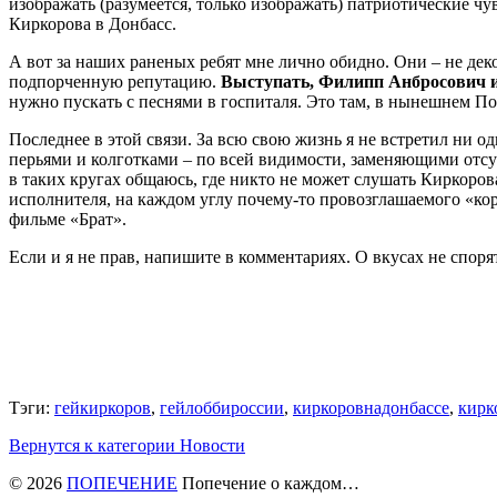
изображать (разумеется, только изображать) патриотические чу
Киркорова в Донбасс.
А вот за наших раненых ребят мне лично обидно. Они – не дек
подпорченную репутацию.
Выступать, Филипп Анбросович и
нужно пускать с песнями в госпиталя. Это там, в нынешнем По
Последнее в этой связи. За всю свою жизнь я не встретил ни 
перьями и колготками – по всей видимости, заменяющими отсут
в таких кругах общаюсь, где никто не может слушать Киркоров
исполнителя, на каждом углу почему-то провозглашаемого «кор
фильме «Брат».
Если и я не прав, напишите в комментариях. О вкусах не спорят
Тэги:
гейкиркоров
,
гейлоббироссии
,
киркоровнадонбассе
,
кирк
Вернутся к категории Новости
© 2026
ПОПЕЧЕНИЕ
Попечение о каждом…