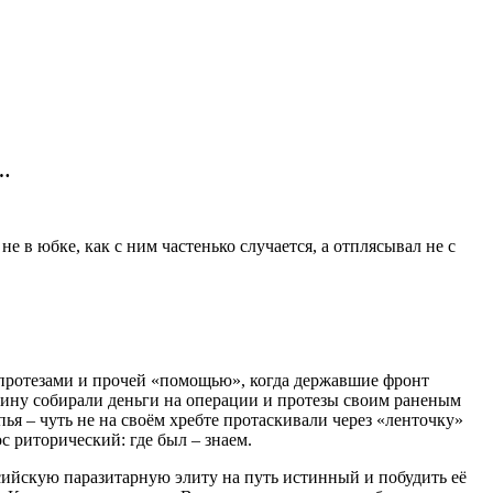
 …
 в юбке, как с ним частенько случается, а отплясывал не с
и протезами и прочей «помощью», когда державшие фронт
чину собирали деньги на операции и протезы своим раненым
ья – чуть не на своём хребте протаскивали через «ленточку»
с риторический: где был – знаем.
ийскую паразитарную элиту на путь истинный и побудить её