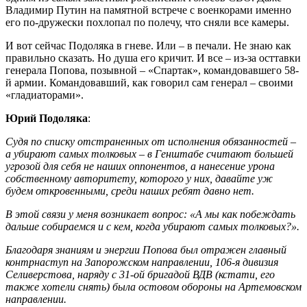
Владимир Путин на памятной встрече с военкорами именно
его по-дружески похлопал по полечу, что сняли все камеры.
И вот сейчас Подоляка в гневе. Или – в печали. Не знаю как
правильно сказать. Но душа его кричит. И все – из-за осттавки
генерала Попова, позывной – «Спартак», командовавшего 58-
й армии. Командовавший, как говорил сам генерал – своими
«гладиаторами».
Юрий Подоляка
:
Судя по списку отстраненных от исполнения обязанностей –
а убирают самых толковых – в Генштабе считают большей
угрозой для себя не наших оппонентов, а нанесение урона
собственному авторитету, которого у них, давайте уж
будем откровенными, среди наших ребят давно нет.
В этой связи у меня возникает вопрос: «А мы как побеждать
дальше собираемся и с кем, когда убирают самых толковых?».
Благодаря знаниям и энергии Попова был отражен главный
контрнаступ на Запорожском направлении, 106-я дивизия
Селиверстова, наряду с 31-ой бригадой ВДВ (кстати, его
также хотели снять) была остовом обороны на Артемовском
направлении.