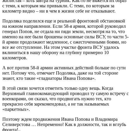
жилистая – хоть завтра на турник. Как-то не вяжется их образ
с теми, к которым мы привыкли. С теми, по которым за
километр видно – ни в чем в жизни себе не отказывают.
Подоляка поделился еще и реальной фронтовой обстановкой
на южном направлении. Если 58-я армия, которой руководил
генерал Попов, не отдала ни пяди земли, несмотря на то, что
именно на нее были брошены основные силы ВСУ, то части 5-
й армии продолжают медленное, с ожесточенными боями, но
все же отступление. На этом участке фронта ВСУ удалось
вклиниться в нашу оборону на глубину примерно 10
километров.
А вот против 58-й армии активных действий больше по сути
нет. Потому что, отмечает Подоляка, даже на той стороне
знают, кто такие «гладиаторы Ивана Попова».
В этой связи хочется отметить только одну вещь. Когда
Верховный главнокомандующий проводил ту самую встречу с
военкорами, он сказал, что продвигать нужно тех, кто
прекрасно себя зарекомендовал, а не так называемых
«паркетных».
Поэтому ждем продвижения Ивана Попова и Владимира
Селиверстова … Непременно! Как в должности, так и вглубь
фронта!..