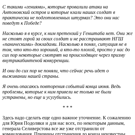
С такими «гениями», которые провалили атаки на
Антоновский остров и которые клали наших солдат в
практически не подготовленных штурмах? Это они нас
поведут к Победе?
Насколько я в курсе, к ним претензий у Генштаба нет. Они же
не стоят горой за своих солдат и не расстраивают НГШ
«паническими» докладами. Насколько я понял, ситуация не в
том, что кто-то хороший, а кто-то плохой, просто у нас до
сих пор некоторые смотрят на происходящее через призму
внутрикабинтеной конкуренции.
И они до сих пор не поняли, что сейчас речь идет о
выживании нашей страны.
Я очень опасаюсь повторения событий конца июня. Ведь
проблемы, которые к ним привели не только не были
устранены, но еще и усугубились.
* * *
Здесь надо сделать еще одно важное уточнение. К сожалению
для Юрия Подоляки и для нас всех, по некоторым данным,
генерала Селиверстова все же уже отстранили от
командования. Причины отстранения до конца неизвестны,