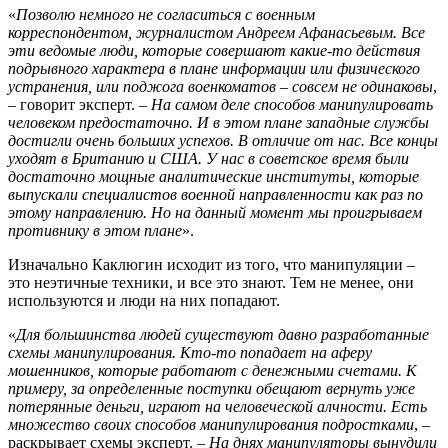
«
Позволю немного не согласиться с военным
корреспондентом, журналистом Андреем Афанасьевым. Все
эти ведомые люди, которые совершают какие-то действия
подрывного характера в плане информации или физического
устранения, или поджога военкоматов – совсем не одинаковы
,
– говорит эксперт. –
На самом деле способов манипулировать
человеком предостаточно. И в этом плане западные службы
достигли очень больших успехов. В отличие от нас. Все концы
уходят в Британию и США. У нас в советское время были
достаточно мощные аналитические институты, которые
выпускали специалистов военной направленности как раз по
этому направлению. Но на данный момент мы проигрываем
противнику в этом плане
».
Изначально Каклюгин исходит из того, что манипуляции –
это неэтичные техники, и все это знают. Тем не менее, они
используются и люди на них попадают.
«
Для большинства людей существуют давно разработанные
схемы манипулирования. Кто-то попадает на аферу
мошенников, которые работают с денежными счетами. К
примеру, за определенные поступки обещают вернуть уже
потерянные деньги, играют на человеческой алчности. Есть
множество своих способов манипулирования подростками
, –
раскрывает схемы эксперт. –
На днях манипуляторы вынудили