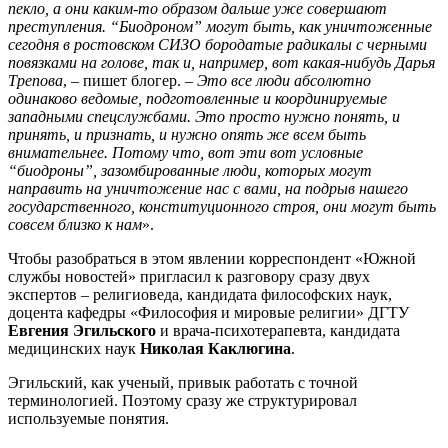
пекло, а они каким-то образом дальше уже совершают
преступления. “Биодроном” могут быть, как уничтоженные
сегодня в ростовском СИЗО бородатые радикалы с черными
повязками на голове, так и, например, вот какая-нибудь Дарья
Трепова
, – пишет блогер. –
Это все люди абсолютно
одинаково ведомые, подготовленные и координируемые
западными спецслужбами. Это просто нужно понять, и
принять, и признать, и нужно опять же всем быть
внимательнее. Потому что, вот эти вот условные
“биодроны”, зазомбированные люди, которых могут
направить на уничтожение нас с вами, на подрыв нашего
государственного, конституционного строя, они могут быть
совсем близко к нам
».
Чтобы разобраться в этом явлении корреспондент «Южной
службы новостей» пригласил к разговору сразу двух
экспертов – религиоведа, кандидата философских наук,
доцента кафедры «Философия и мировые религии» ДГТУ
Евгения Эгильского
и врача-психотерапевта, кандидата
медицинских наук
Николая Каклюгина
.
Эгильский, как ученый, привык работать с точной
терминологией. Поэтому сразу же структурировал
используемые понятия.