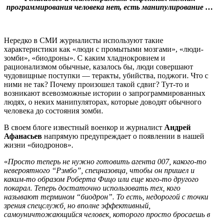
программирования человека нет, есть манипулирование …
Нередко в СМИ журналисты используют такие
характеристики как «люди с промытыми мозгами», «люди-
зомби», «биодроны». С каким хладнокровием и
рационализмом обычные, казалось бы, люди совершают
чудовищные поступки — теракты, убийства, поджоги. Что с
ними не так? Почему произошел такой сдвиг? Тут-то и
возникают всевозможные истории о запрограммированных
людях, о неких манипуляторах, которые доводят обычного
человека до состояния зомби.
В своем блоге известный военкор и журналист
Андрей
Афанасьев
напрямую предупреждает о появлении в нашей
жизни «биодронов».
«
Просто теперь не нужно готовить агента 007, какого-то
невероятного “Рэмбо”, спецназовца, чтобы он пришел и
каким-то образом Роберта Фицо или еще кого-то другого
покарал. Теперь достаточно использовать тех, кого
называют термином “биодрон”. То есть, недорогой с точки
зрения спецслужб, но вполне эффективный,
самоуничтожающийся человек, которого просто бросаешь в