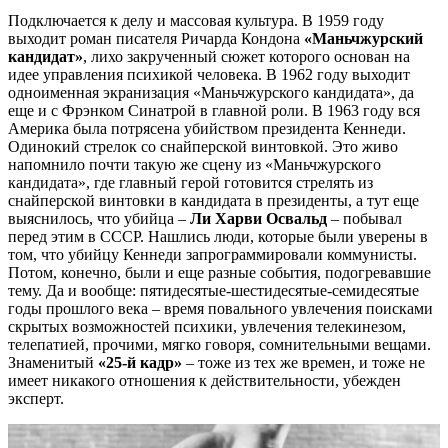
Подключается к делу и массовая культура. В 1959 году
выходит роман писателя Ричарда Кондона
«Маньчжурский
кандидат»
, лихо закрученный сюжет которого основан на
идее управления психикой человека. В 1962 году выходит
одноименная экранизация «Маньчжурского кандидата», да
еще и с Фрэнком Синатрой в главной роли. В 1963 году вся
Америка была потрясена убийством президента Кеннеди.
Одинокий стрелок со снайперской винтовкой. Это живо
напомнило почти такую же сцену из «Маньчжурского
кандидата», где главный герой готовится стрелять из
снайперской винтовки в кандидата в президенты, а тут еще
выяснилось, что убийца –
Ли Харви Освальд
– побывал
перед этим в СССР. Нашлись люди, которые были уверены в
том, что убийцу Кеннеди запрограммировали коммунисты.
Потом, конечно, были и еще разные события, подогревавшие
тему. Да и вообще: пятидесятые-шестидесятые-семидесятые
годы прошлого века – время повального увлечения поисками
скрытых возможностей психики, увлечения телекинезом,
телепатией, прочими, мягко говоря, сомнительными вещами.
Знаменитый
«25-й кадр»
– тоже из тех же времен, и тоже не
имеет никакого отношения к действительности, убежден
эксперт.