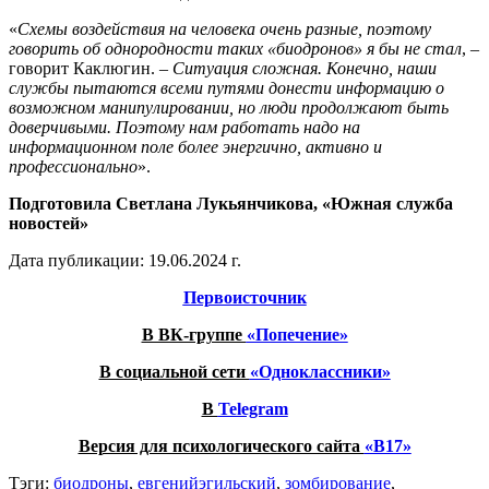
«
Схемы воздействия на человека очень разные, поэтому
говорить об однородности таких «биодронов» я бы не стал
, –
говорит Каклюгин. –
Ситуация сложная. Конечно, наши
службы пытаются всеми путями донести информацию о
возможном манипулировании, но люди продолжают быть
доверчивыми. Поэтому нам работать надо на
информационном поле более энергично, активно и
профессионально
».
Подготовила Светлана Лукьянчикова, «Южная служба
новостей»
Дата публикации: 19.06.2024 г.
Первоисточник
В ВК-группе
«Попечение»
В социальной сети
«Одноклассники»
В
Telegram
Версия для психологического сайта
«B17»
Тэги:
биодроны
,
евгенийэгильский
,
зомбирование
,