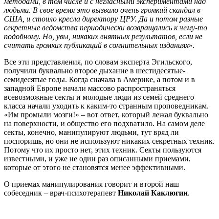
методами, в том числе и с негласными экспериментами над
людьми. В свое время это вызвало очень громкий скандал в
США, и стоило кресла директору ЦРУ. Да и потом разные
секретные ведомства периодически возвращались к чему-то
подобному. Но, увы, никаких внятных результатов, если не
считать громких публикаций в сомнительных изданиях
».
Все эти представления, по словам эксперта Эгильского,
получили буквально второе дыхание в шестидесятые-
семидесятые годы. Когда сначала в Америке, а потом и в
западной Европе начали массово распространяться
всевозможные секты и молодые люди из семей среднего
класса начали уходить к каким-то странным проповедникам.
«Им промыли мозги!» – вот ответ, который лежал буквально
на поверхности, и общество его подхватило. На самом деле
секты, конечно, манипулируют людьми, тут вряд ли
поспоришь, но они не используют никаких секретных техник.
Потому что их просто нет, этих техник. Секты пользуются
известными, и уже не один раз описанными приемами,
которые от этого не становятся менее эффективными.
О приемах манипулирования говорит и второй наш
собеседник – врач-психотерапевт
Николай Каклюгин
.