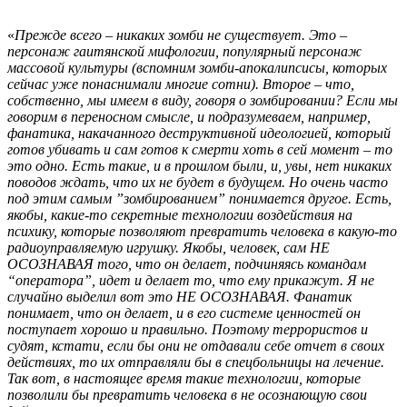
«
Прежде всего – никаких зомби не существует. Это –
персонаж гаитянской мифологии, популярный персонаж
массовой культуры (вспомним зомби-апокалипсисы, которых
сейчас уже понаснимали многие сотни). Второе – что,
собственно, мы имеем в виду, говоря о зомбировании? Если мы
говорим в переносном смысле, и подразумеваем, например,
фанатика, накачанного деструктивной идеологией, который
готов убивать и сам готов к смерти хоть в сей момент – то
это одно. Есть такие, и в прошлом были, и, увы, нет никаких
поводов ждать, что их не будет в будущем. Но очень часто
под этим самым
”
зомбированием
”
понимается другое. Есть,
якобы, какие-то секретные технологии воздействия на
психику, которые позволяют превратить человека в какую-то
радиоуправляемую игрушку. Якобы, человек, сам НЕ
ОСОЗНАВАЯ того, что он делает, подчиняясь командам
“оператора”, идет и делает то, что ему прикажут. Я не
случайно выделил вот это НЕ ОСОЗНАВАЯ. Фанатик
понимает, что он делает, и в его системе ценностей он
поступает хорошо и правильно. Поэтому террористов и
судят, кстати, если бы они не отдавали себе отчет в своих
действиях, то их отправляли бы в спецбольницы на лечение.
Так вот, в настоящее время такие технологии, которые
позволили бы превратить человека в не осознающую свои