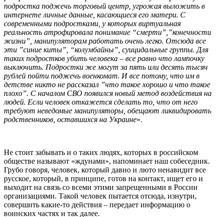
подростка поджечь торговый центр, угрожая выложить в
интернете личные данные, касающиеся его матери. С
современными подростками, у которых виртуальная
реальность атрофировала понимание “смерти”,”конечности
жизни”, манипуляторам работать очень легко. Отсюда все
эти ”cиние киты”, “колумбайны”, суицидальные группы. Для
таких подростков убить человека – все равно что лампочку
выключить. Подростки же могут за пять или десять тысяч
рублей пойти поджечь военкомат. И все потому, что им в
детстве никто не рассказал ”что такое хорошо и что такое
плохо”. С началом СВО появился новый метод воздействия на
людей. Если человек откажется сделать то, что от него
требуют неведомые манипуляторы, обещают ликвидировать
родственников, оставшихся на Украине
».
Не стоит забывать и о таких людях, которых в российском
обществе называют «ждунами», напоминает наш собеседник.
Грубо говоря, человек, который давно и люто ненавидит все
русское, который, в принципе, готов на контакт, ищет его и
выходит на связь со всеми этими запрещенными в России
организациями. Такой человек пытается отсюда, изнутри,
совершить какие-то действия – передает информацию о
воинских частях и так далее.