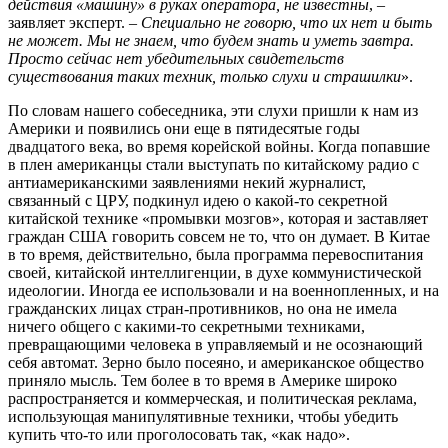
действия «машину» в руках оператора, не известны
, –
заявляет эксперт. –
Специально не говорю, что их нет и быть
не может. Мы не знаем, что будем знать и уметь завтра.
Просто сейчас нет убедительных свидетельств
существования таких техник, только слухи и страшилки
».
По словам нашего собеседника, эти слухи пришли к нам из
Америки и появились они еще в пятидесятые годы
двадцатого века, во время корейской войны. Когда попавшие
в плен американцы стали выступать по китайскому радио с
антиамериканскими заявлениями некий журналист,
связанный с ЦРУ, подкинул идею о какой-то секретной
китайской технике «промывки мозгов», которая и заставляет
граждан США говорить совсем не то, что он думает. В Китае
в то время, действительно, была программа перевоспитания
своей, китайской интеллигенции, в духе коммунистической
идеологии. Иногда ее использовали и на военнопленных, и на
гражданских лицах стран-противников, но она не имела
ничего общего с какими-то секретными техниками,
превращающими человека в управляемый и не осознающий
себя автомат. Зерно было посеяно, и американское общество
приняло мысль. Тем более в то время в Америке широко
распространяется и коммерческая, и политическая реклама,
использующая манипулятивные техники, чтобы убедить
купить что-то или проголосовать так, «как надо».