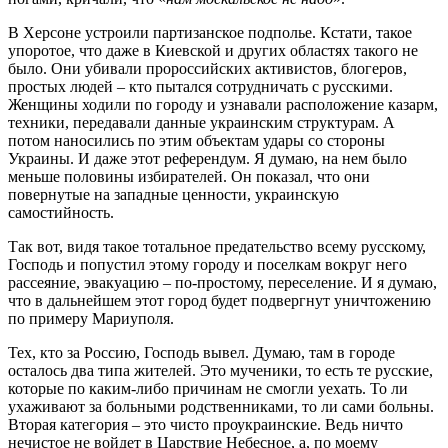
В Херсоне устроили партизанское подполье. Кстати, такое
упоротое, что даже в Киевской и других областях такого не
было. Они убивали пророссийских активистов, блогеров,
простых людей – кто пытался сотрудничать с русскими.
Женщины ходили по городу и узнавали расположение казарм,
техники, передавали данные украинским структурам. А
потом наносились по этим объектам удары со стороны
Украины. И даже этот референдум. Я думаю, на нем было
меньше половины избирателей. Он показал, что они
повернутые на западные ценности, украинскую
самостийность.
Так вот, видя такое тотальное предательство всему русскому,
Господь и попустил этому городу и поселкам вокруг него
рассеяние, эвакуацию – по-простому, переселение. И я думаю,
что в дальнейшем этот город будет подвергнут уничтожению
по примеру Мариуполя.
Тех, кто за Россию, Господь вывел. Думаю, там в городе
осталось два типа жителей. Это мученики, то есть те русские,
которые по каким-либо причинам не смогли уехать. То ли
ухаживают за больными родственниками, то ли сами больны.
Вторая категория – это чисто проукраинские. Ведь ничто
нечистое не войдет в Царствие Небесное, а, по моему