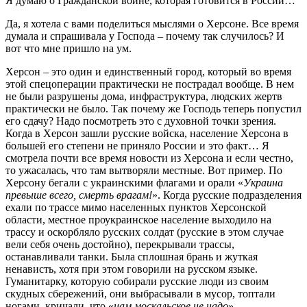
Я думаю о Гражданской войне, которая готовится в России…
Да, я хотела с вами поделиться мыслями о Херсоне. Все время
думала и спрашивала у Господа – почему так случилось? И
вот что мне пришло на ум.
Херсон – это один и единственный город, который во время
этой спецоперации практически не пострадал вообще. В нем
не были разрушены дома, инфраструктура, людских жертв
практически не было. Так почему же Господь теперь попустил
его сдачу? Надо посмотреть это с духовной точки зрения.
Когда в Херсон зашли русские войска, население Херсона в
большей его степени не приняло России и это факт… Я
смотрела почти все время новости из Херсона и если честно,
то ужасалась, что там вытворяли местные. Вот пример. По
Херсону бегали с украинскими флагами и орали «
Украина
превыше всего, смерть врагам!
». Когда русские подразделения
ехали по трассе мимо населенных пунктов Херсонской
области, местное проукраинское население выходило на
трассу и оскорбляло русских солдат (русские в этом случае
вели себя очень достойно), перекрывали трассы,
останавливали танки. Была сплошная брань и жуткая
ненависть, хотя при этом говорили на русском языке.
Гуманитарку, которую собирали русские люди из своим
скудных сбережений, они выбрасывали в мусор, топтали
ногами, кричали, что «
нам москальское не надо
».