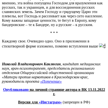
мнению, эта война попущена Господом для вразумления как
русских, так и украинцев, и для воссоединения русских
славянских земель. Зачем Господу и грядущему Царю эти
плевелы, вот Господь и рассеивает как через сито население.
Кому важны западные ценности, те бегут в Европу, кому
бандеровские – те к Бандере, ну а русские – к русским.
* * *
Каждому свое. Очевидно одно. Оно в приложении в
стихотворной форме изложено, помимо вступления выше
Николай Владимирович Каклюгин
, кандидат медицинских
наук, врач-психотерапевт, председатель регионального
отделения Общероссийской общественной организации
«Матери против наркотиков в Краснодарском крае,
руководитель проекта
«Попечение»
Опубликовано
на личной странице автора в ВК 13.11.2022
г.
Версия для
«Инстаграм»
(запрещен в РФ)